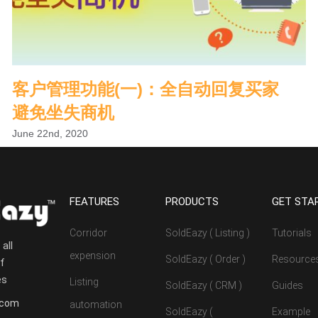
客户管理功能(一)：全自动回复买家
避免坐失商机
June 22nd, 2020
FEATURES
PRODUCTS
GET STA
Corridor
SoldEazy ( Listing )
Tutorials
all
expension
SoldEazy ( Order )
Resource
of
es
Listing
SoldEazy ( CRM )
Guides
.com
automation
SoldEazy (
Example