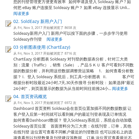
您的刊登管理更方便更有效率 如何申请及登入 Soldeazy 账户 ? 如
何把 eBay 账户连接至 Soldeazy 账户？ 如果 eBay 连接显示 Unli...
阅读更多
02. SoldEazy 新用户入门
从 Fri, Nov 3, 2017 开始被浏览了 8658 次
Soldeazy新用户入门 新用户可以按下面的步骤，一步步学习使用
Soldeazy作刊登
阅读更多
03 分析图表使用 (ChartEazy)
从 Fri, Nov 3, 2017 开始被浏览了 8716 次
ChartEazy 分析图表 Soldeazy 对刊登的数据表分析，针对三大类
别：流量（Traffic），销售（Sale），产品ＳＫＵ 客户可看到不同数
据的数据分析，并利用这些数据调整营运策略 1. 如何查看分析数
据？ I. 登入 Soldeazy 系统后，到工具>分析图表 II. 客户可
根据分析时段最近24小时,7天,30天作搜寻 分析时段： 如果选择“最近
24小时”，则页面显示的数据为从当前时间往前推24小...
阅读更多
04. 首页资讯概览
从 Fri, Nov 3, 2017 开始被浏览了 6972 次
Dashboard 首页资料 Soldeaz会在首页位置加插不同的数据数据 让
客户登入后第一时间就可以看到账户的最近刊登表现及订单情况
如何查看Dashboard数据？ 登入Soldeazy系统后，系统会自动加载
Soldeazy首页位置 首面资料分为三大类：在线刊登，订单，其他
在线刊登 这位置可查看不同帐户最近的刊登数目 也可以按右上的选
项查看所以刊登数量及刊登建议等数据 订单 这位置可查看最近不