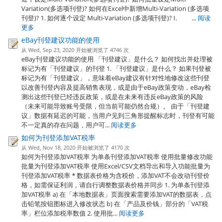
Variation(多选项刊登)? 如何在Excel中新增Multi-Variation (多选项
刊登)? 1. 如何逐个设定 Multi-Variation (多选项刊登)? I. ...
阅读
更多
eBay刊登建议功能的使用
从 Wed, Sep 23, 2020 开始被浏览了 4746 次
eBay刊登建议功能的使用 「刊登建议」是什么？ 如何找出并处理被
标记为有「刊登建议」的刊登 1. 「刊登建议」是什么？ 如果刊登被
标记为有「刊登建议」，意味着eBay建议有针对性地修改这些刊登
以改善刊登内容及提高销售表现，或是由于eBay政策变动，eBay检
测出这些刊登已经违反政策，或是在未来有违反eBay政策的风险
（未来可能导致账号受限，但当前可能仍然合规）。 由于「刊登建
议」数据有延迟的可能，当用户见到三角形提醒标志时，刊登有可能
不一定真的存在问题，用户可...
阅读更多
如何为刊登添加VAT税率
从 Wed, Nov 18, 2020 开始被浏览了 4170 次
如何为刊登添加VAT税率 为单条刊登添加VAT税率 使用批量修改功能
批量为刊登添加VAT税率 使用Excel/CSV文档导出和导入功能批量为
刊登添加VAT税率 * 数据表价格为含税价，添加VAT不会改动刊登价
格，如需保证利润，请自行调整数据表价格并同步 1. 为单条刊登添
加VAT税率 a) 在「本地数据表」页面搜索需要添加VAT的数据表，点
击铅笔按钮图标进入修改状态 b) 在「产品及价钱」部分的「VAT税
率」栏位添加税率数值 2. 使用批...
阅读更多