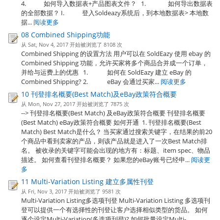
4. 如何导入数据表+产品图表文件？ 1. 如何导出数据表
的全部数据？ I. 登入Soldeazy系统后，到本地数据表> 本地数
据...
阅读更多
08 Combined Shipping功能
从 Sat, Nov 4, 2017 开始被浏览了 8108 次
Combined Shipping 的设置方法 用户可以在 SoldEazy 使用 ebay 的
Combined Shipping 功能，允许买家将多个商品合并成一个订单，
并给与运费上的优惠 1. 如何在 SoldEazy 建立 eBay 的
Combined Shipping? 2. eBay 会通过买家...
阅读更多
10 刊登排名概要(Best Match)及eBay政策符合概要
从 Mon, Nov 27, 2017 开始被浏览了 7875 次
--> 刊登排名概要(Best Match) 及eBay政策符合概要 刊登排名概要
(Best Match) eBay政策符合概要 如何开通 1. 刊登排名概要(Best
Match) Best Match是什么？ 当买家通过搜索关键字，在结果的前20
个商品中看到卖家的产品，则该产品就是进入了一次Best Match排
名。 被收录的关键字可能会出现的地方有：标题、item spec、物品
描述。 如何查看刊登排名概要？ 如果您的eBay账号已经申...
阅读更
多
11 Multi-Variation Listing 建立多属性刊登
从 Fri, Nov 3, 2017 开始被浏览了 9581 次
Multi-Variation Listing多选项刊登 Multi-Variation Listing 多选项刊
登可以提供一个有选择性的刊登让客户选择相似类型的货品。 如何
逐个设定Multi-Variation(多选项刊登)? 如何批量设定Multi-