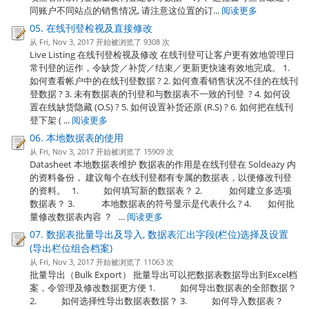
同账户不同站点的销售情况, 请注意这位置的订...
阅读更多
05. 在线刊登检视及直接修改
从 Fri, Nov 3, 2017 开始被浏览了 9308 次
Live Listing 在线刊登检视及修改 在线刊登可让客户更有效地管理日
常刊登的运作，令缺货／补货／结束／更新更快速有效地完成。 1.
如何查看帐户中的在线刊登数据 ? 2. 如何查看销售状况不佳的在线刊
登数据 ? 3. 未有数据表的刊登和与数据表不一致的刊登 ? 4. 如何设
置在线缺货隐藏 (O.S) ? 5. 如何设置补货还原 (R.S) ? 6. 如何把在线刊
登下架 ( ...
阅读更多
06. 本地数据表的使用
从 Fri, Nov 3, 2017 开始被浏览了 15909 次
Datasheet 本地数据表维护 数据表的作用是在线刊登在 Soldeazy 内
的资料备份， 建议每个在线刊登都有专属的数据表，以便修改刊登
的资料。 1. 如何填写新的数据表？ 2. 如何建立多选项
数据表？ 3. 本地数据表的符号显示是代表什么 ? 4. 如何批
量修改数据表内容 ？ ...
阅读更多
07. 数据表批量导出及导入, 数据表汇出字段(栏位)选择及设置
(导出栏位组合档案)
从 Fri, Nov 3, 2017 开始被浏览了 11063 次
批量导出（Bulk Export） 批量导出可以把数据表数据导出到Excel档
案，令管理及修改数据更方便 1. 如何导出数据表的全部数据？
2. 如何选择性导出数据表数据？ 3. 如何导入数据表？