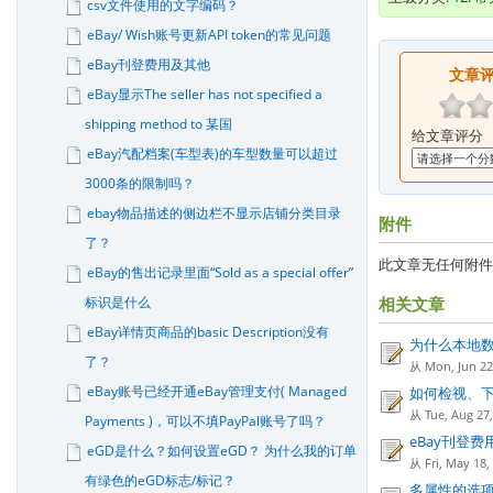
csv文件使用的文字编码？
eBay/ Wish账号更新API token的常见问题
eBay刊登费用及其他
文章
eBay显示The seller has not specified a
shipping method to 某国
给文章评分
eBay汽配档案(车型表)的车型数量可以超过
3000条的限制吗？
ebay物品描述的侧边栏不显示店铺分类目录
附件
了？
此文章无任何附件
eBay的售出记录里面“Sold as a special offer”
标识是什么
相关文章
eBay详情页商品的basic Description没有
为什么本地数据
了？
从 Mon, Jun 
eBay账号已经开通eBay管理支付( Managed
如何检视、下载
从 Tue, Aug 
Payments )，可以不填PayPal账号了吗？
eBay刊登费
eGD是什么？如何设置eGD？ 为什么我的订单
从 Fri, May 1
有绿色的eGD标志/标记？
多属性的选