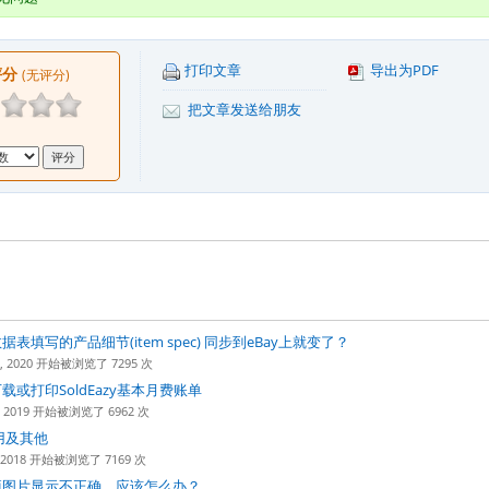
打印文章
导出为PDF
评分
(无评分)
把文章发送给朋友
表填写的产品细节(item spec) 同步到eBay上就变了？
22, 2020 开始被浏览了 7295 次
或打印SoldEazy基本月费账单
27, 2019 开始被浏览了 6962 次
用及其他
8, 2018 开始被浏览了 7169 次
项图片显示不正确，应该怎么办？