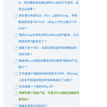
行，然后重新发送激活邮件or短信又不成功，这
是怎么回事？
我在澳大利亚站点（AU）上架的listing， 明明
数据表里是100 AUD，eBay上为什么显示110
AUD？
我的listing本来有关联SoldEazy的汽配表，怎么
突然没有汽配信息了？
搜索了多个SKU，但是结果却是所有的数据表/
在线刊登？
数据表Excel里面在哪里添加G图和“模板内产品
图片”？
文字描述01编辑的表格宽度为100%，但listing
上架后手机端浏览的时候表格超出了边框？
无法连接一个新的eBay ID?
明明刊登了很多产品，可是为什么我的店铺首页
是空的？
模板政策部分有乱码？