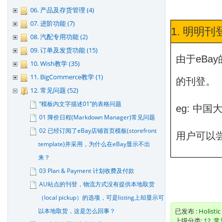
06. 产品及存货管理 (4)
07. 进阶功能 (7)
1. 明明
08. 汽配专用功能 (2)
09. 订单及发货功能 (15)
由于eBa
10. Wish教学 (35)
11. BigCommerce教学 (1)
的刊登。
12. 常见问题 (52)
“模板内文字描述01”的表格问题
eg: 中
01 降价日程(Markdown Manager)常见问题
02 已经订阅了eBay店铺首页模板(storefront
用户可以
template)并采用，为什么在eBay显示不出
来？
03 Plan & Payment 计划收费及付款
AU站点的刊登，物流方式没有提供本地取货
（local pickup）的选项，可是listing上却显示可
以本地取货，这是怎么回事？
已发布 :
Holistic
上级分类:
12. 