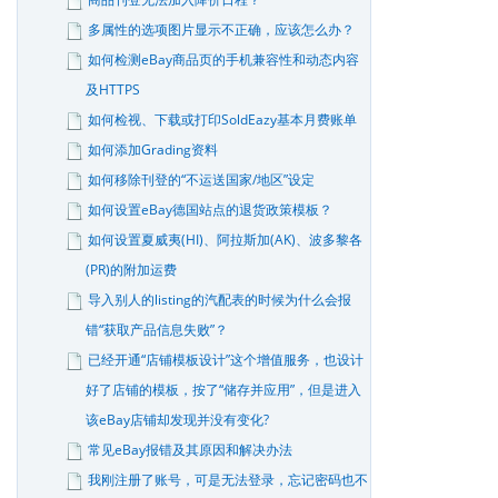
多属性的选项图片显示不正确，应该怎么办？
如何检测eBay商品页的手机兼容性和动态内容
及HTTPS
如何检视、下载或打印SoldEazy基本月费账单
如何添加Grading资料
如何移除刊登的“不运送国家/地区”设定
如何设置eBay德国站点的退货政策模板？
如何设置夏威夷(HI)、阿拉斯加(AK)、波多黎各
(PR)的附加运费
导入别人的listing的汽配表的时候为什么会报
错“获取产品信息失败”？
已经开通“店铺模板设计”这个增值服务，也设计
好了店铺的模板，按了“储存并应用”，但是进入
该eBay店铺却发现并没有变化?
常见eBay报错及其原因和解决办法
我刚注册了账号，可是无法登录，忘记密码也不