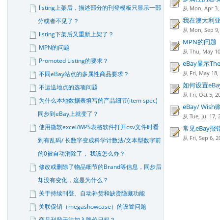
listing上架后，描述部分的刊登模板只显示一部
从 Mon, Apr 
我在澳大利亚站
分或者不见了？
从 Mon, Sep 
listing下架后又重新上架了？
MPN的问题
MPN的问题
从 Thu, May 
Promoted Listing的要求？
eBay显示The s
从 Fri, May 1
不同eBay站点的多属性商品要求？
如何设置eB
不运送地点的选项问题
从 Fri, Oct 5
为什么本地数据表填写的产品细节(item spec)
eBay/ Wi
同步到eBay上就变了？
从 Tue, Jul 1
使用微软excel/WPS表格软件打开csv文件时看
常见eBay
从 Fri, Sep 6
到有乱码/ 长数字变成科学计数法/文本型数字前
的0被自动消除了， 我该怎么办？
修改或删除了物品细节的Brand等信息，同步后
却没有变化，这是为什么？
关于持续刊登、自动补货和缺货隐藏功能
关联促销（megashowcase）的设置问题
商品刊登无法加入降价日程？