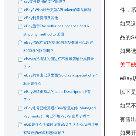
csv文件使用的文字编码？
eBay/ Wish账号更新API token的常见问题
件，系
eBay刊登费用及其他
如果选
eBay显示The seller has not specified a
shipping method to 某国
品的S
eBay汽配档案(车型表)的车型数量可以超过
3000条的限制吗？
如果选
ebay物品描述的侧边栏不显示店铺分类目录
关于
了？
eBay的售出记录里面“Sold as a special offer”
eBay
标识是什么
eBay详情页商品的basic Description没有
以下是
了？
如果不
eBay账号已经开通eBay管理支付( Managed
Payments )，可以不填PayPal账号了吗？
有售
eGD是什么？如何设置eGD？ 为什么我的订单
有绿色的eGD标志/标记？
如果开