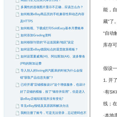
多属性的选项图片显示不正确，应该怎么办？
能，自
如何检测eBay商品页的手机兼容性和动态内容
及HTTPS
藏”了
如何检视、下载或打印SoldEazy基本月费账单
“自动
如何添加Grading资料
如何移除刊登的“不运送国家/地区”设定
库存
如何设置eBay德国站点的退货政策模板？
如何设置夏威夷(HI)、阿拉斯加(AK)、波多黎各
(PR)的附加运费
假设一
导入别人的listing的汽配表的时候为什么会报
错“获取产品信息失败”？
1. 
已经开通“店铺模板设计”这个增值服务，也设计
好了店铺的模板，按了“储存并应用”，但是进入
·有S
该eBay店铺却发现并没有变化?
线；在
常见eBay报错及其原因和解决办法
我刚注册了账号，可是无法登录，忘记密码也不
·本地