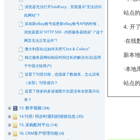
浏览器无法打开SoldEazy，页面显示“无法访问
站点的
此网站”？
添加新eBay账号或更新eBay账号API的时候，
4. 
浏览器显示"HTTP 500 - 内部服务器错误" /"这个
网页无法正常运作"?
·在线
澳大利亚站点如何关闭“Click & Collect”
新本地
独立服务器网站响应时间过长的解决办法(适用
于中国大陆用户)
·本地
设置了刊登日程，也指派了数据表，怎么没有
（全部）刊登成功？
站点的
设置了很多的多选项图片但是没有全部显示出
来？
13. 教学视频 (34)
14 刊登/ 同步时遇到的报错信息 (35)
15. 采购配对平台 (14)
16. CRM客戶管理功能 (4)