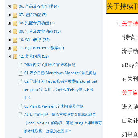
关于持续
06. 产品及存货管理 (4)
07. 进阶功能 (7)
08. 汽配专用功能 (2)
关于
09. 订单及发货功能 (15)
“持续
10. Wish教学 (35)
11. BigCommerce教学 (1)
滑手动
12. 常见问题 (52)
“模板内文字描述01”的表格问题
eBa
01 降价日程(Markdown Manager)常见问题
有关刊
02 已经订阅了eBay店铺首页模板(storefront
template)并采用，为什么在eBay显示不出
关于
来？
03 Plan & Payment 计划收费及付款
进入 
AU站点的刊登，物流方式没有提供本地取货
自动补
（local pickup）的选项，可是listing上却显示可
以本地取货，这是怎么回事？
如果直