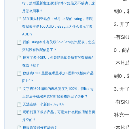
行，然后重新发送激活邮件or短信又不成功，这
是怎么回事？
到0，
我在澳大利亚站点（AU）上架的listing， 明明
2. 
数据表里是100 AUD，eBay上为什么显示110
AUD？
·有S
我的listing本来有关联SoldEazy的汽配表，怎么
突然没有汽配信息了？
0，商
搜索了多个SKU，但是结果却是所有的数据表/
·本地
在线刊登？
数据表Excel里面在哪里添加G图和“模板内产品
到0，
图片”？
文字描述01编辑的表格宽度为100%，但listing
3. 
上架后手机端浏览的时候表格超出了边框？
·有S
无法连接一个新的eBay ID?
明明刊登了很多产品，可是为什么我的店铺首页
补充一
是空的？
模板政策部分有乱码？
·本地