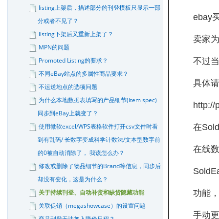
listing上架后，描述部分的刊登模板只显示一部
eba
分或者不见了？
listing下架后又重新上架了？
卖家
MPN的问题
Promoted Listing的要求？
不过当
不同eBay站点的多属性商品要求？
具体
不运送地点的选项问题
为什么本地数据表填写的产品细节(item spec)
http:/
同步到eBay上就变了？
使用微软excel/WPS表格软件打开csv文件时看
在So
到有乱码/ 长数字变成科学计数法/文本型数字前
在线数
的0被自动消除了， 我该怎么办？
修改或删除了物品细节的Brand等信息，同步后
Sol
却没有变化，这是为什么？
关于持续刊登、自动补货和缺货隐藏功能
功能，
关联促销（megashowcase）的设置问题
手动
商品刊登无法加入降价日程？