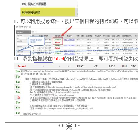
II.
可以利用搜尋條件，搜出某個日程的刊登紀錄，可以
III.
滑鼠指標懸在
Failed
的刊登結果上，即可看到刊登失
**
完
**