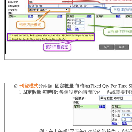
Ø
刊登模式
分兩類
:
(Fixed Qty Per Time Sl
固定數量 每時段
l
固定數量 每時段
:
每個設定的時間段內，系統需要刊
例：在上午
9
時至下午
2.30
分的時段內，系統