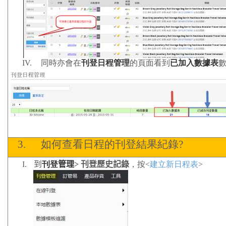
IV.
同時亦會在
刊登日程管理
的頁面看到
已加入數據表
3.
如何查看日程的刊登結果紀錄
?
I.
到
刊登
管理
>
刊登歷史記錄
，按
<
建立新日程表
>