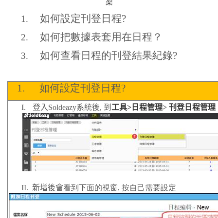
架
如何設定刊登日程
?
1.
如何把數據表套用在日程？
2.
如何查看日程的刊登結果紀錄
?
3.
1.
如何設定刊登日程
?
I.
登入
Soldeazy
系統後
,
到
工具
>
日程管理
>
刊登日程管理
II.
新增後會
看到下面的視窗
,
按自己需要設定