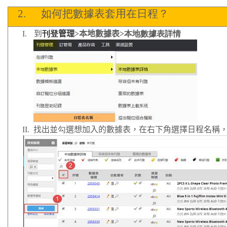
2.
如何把數據表套用在日程？
I.
到
刊登
管理
>
本地數據表
>
本地數據表詳情
II.
找出並
勾
選想加入的數據表，在右下角選擇日程名稱