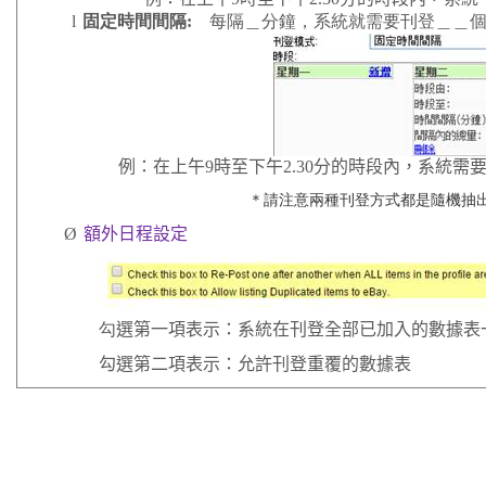
l
固定時間間隔
:
每隔＿分鐘，系統就需要刊登＿＿
例：在上午
9
時至下午
2.30
分的時段內，系統需
＊請注意兩種刊登方式都是隨機抽
Ø
額外日程設定
勾
選第一項表示：系統在刊登全部已加入的數據表
勾選第二項表示：允許刊登重覆的數據表