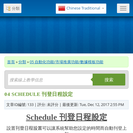
Chinese Traditional
分類
Toggl
navig
首頁
»
分類
»
05 自動化功能/市場推廣功能/數據模板功能
搜索
04 SCHEDULE 刊登日程設定
文章ID編號: 133 | 評分: 未評分 | 最後更新: Tue, Dec 12, 2017 2:55 PM
S
chedule
刊登日程設定
設置
刊登日程設置
可以讓系統幫助您設定的時間而自動刊登上