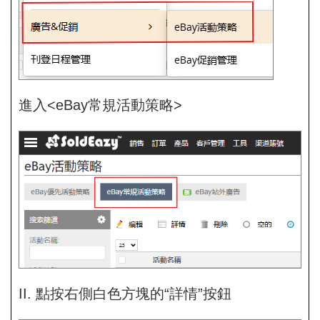
進入<eBay常規活動策略>
II. 點按右側白色方塊的“詳情”按鈕