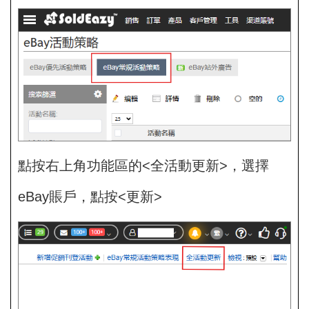
點按右上角功能區的<全活動更新>，選擇
eBay賬戶，點按<更新>